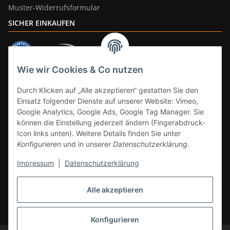
Muster-Widerrufsformular
SICHER EINKAUFEN
Wie wir Cookies & Co nutzen
ZAHLUNGSARTEN
Durch Klicken auf „Alle akzeptieren“ gestatten Sie den
Einsatz folgender Dienste auf unserer Website: Vimeo,
Google Analytics, Google Ads, Google Tag Manager. Sie
können die Einstellung jederzeit ändern (Fingerabdruck-
Icon links unten). Weitere Details finden Sie unter
Konfigurieren
und in unserer
Datenschutzerklärung
.
Impressum
|
Datenschutzerklärung
Vertrag widerrufen
Alle akzeptieren
* Alle Preise inkl. gesetzlicher Mwst., zzgl.
Versand
(Versandfrei ab 39€ in
DE, gilt nicht für Großgeräte per Spedition). Artikel mit 0% MwSt. (gem. §
12 Abs. 3 UStG) Versand nur innerhalb DE.
Konfigurieren