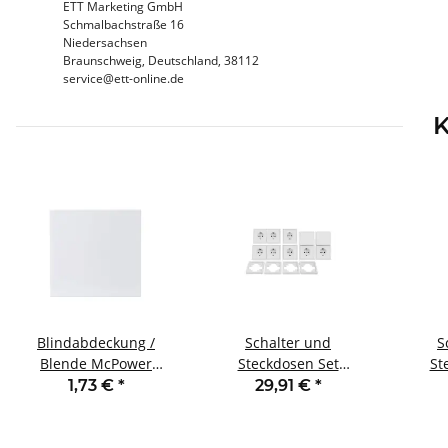
ETT Marketing GmbH
Schmalbachstraße 16
Niedersachsen
Braunschweig, Deutschland, 38112
service@ett-online.de
K
Blindabdeckung /
Schalter und
S
Blende McPower
Steckdosen Set
St
Shallow weiß
McPower Shallow
McPow
1,73 €
*
29,91 €
*
Standard 20-teilig
2-fac
Steckanschluss weiß
St