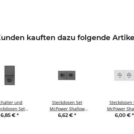
unden kauften dazu folgende Artike
chalter und
Steckdosen Set
Steckdosen 
eckdosen Set
McPower Shallow
McPower Sha
er Shallow Tür
Beginner 2S-Profi 3-
Beginner 2S-Pr
6,85 €
*
6,62 €
*
6,00 €
*
h Profi 3-teilig
teilig Steckanschluss
teilig Steckans
eckanschluss