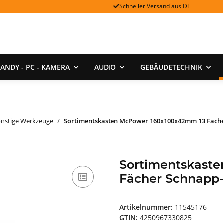
Schneller Versand aus DE
ANDY - PC - KAMERA
AUDIO
GEBÄUDETECHNIK
onstige Werkzeuge
Sortimentskasten McPower 160x100x42mm 13 Fäche
Sortimentskast
Fächer Schnapp-
Artikelnummer:
11545176
GTIN:
4250967330825