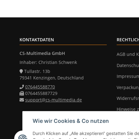
KONTAKTDATEN
RECHTLIC
CS-Multimedia GmbH
AGB und K
Inhaber: Christian Schwenk
Datenschu
Tullastr. 13b
Impressu
79341 Kenzingen, Deutschland
076445588770
Verpackun
0764455887729
Widerrufs
support@cs-multimedia.de
Hinweise z
Wie wir Cookies & Co nutzen
Durch Klicken auf „Alle akzeptieren“ gestatten Sie d
Vertrag widerrufen