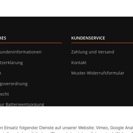
HES
KUNDENSERVICE
undeninformationen
Zahlung und Versand
tzerklärung
Kontakt
m
Muster-Widerrufsformular
gsverordnung
recht
ur Batterieentsorgung
en Einsatz folgender Dienste auf unserer Website: Vimeo, Google Anal