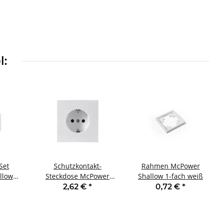
l:
Set
Schutzkontakt-
Rahmen McPower
llow
Steckdose McPower
Shallow 1-fach weiß
ofi 3-
Shallow 250V~/16A UP
2,62 €
*
0,72 €
*
chluss
Steckanschluss weiß