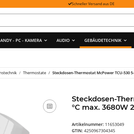
Schneller Versand aus DE
ANDY - PC - KAMERA
AUDIO
GEBÄUDETECHNIK
onstechnik
Thermostate
Steckdosen-Thermostat McPower TCU-530 5-
Steckdosen-The
°C max. 3680W 2
Artikelnummer:
11653049
GTIN:
4250967304345