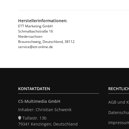
Herstellerinformationen:
ETT Marketing GmbH
Schmalbachstraße 16
Niedersachsen
Braunschweig, Deutschland, 38112
service@ett-online.de
KONTAKTDATEN
RECHTLIC
CS-Multimedia GmbH
AGB und K
Inhaber: Christian Schwenk
Datenschu
Tullastr. 13b
Impressu
79341 Kenzingen, Deutschland