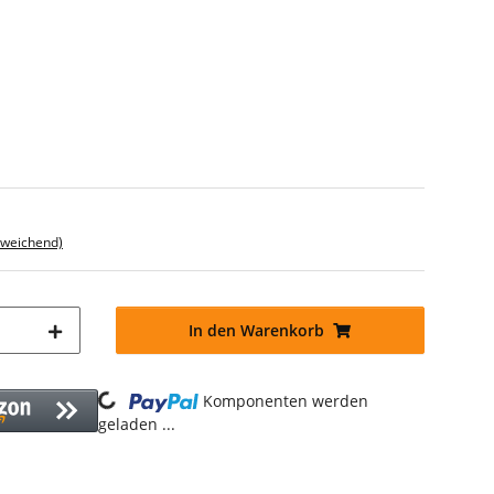
bweichend)
In den Warenkorb
Loading...
Komponenten werden
geladen ...