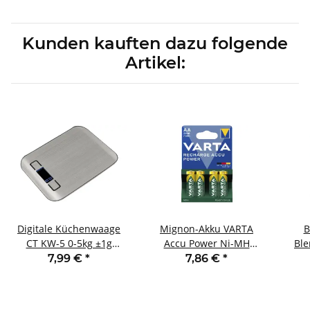
Kunden kauften dazu folgende
Artikel:
Digitale Küchenwaage
Mignon-Akku VARTA
B
CT KW-5 0-5kg ±1g
Accu Power Ni-MH
Ble
18x14x2cm
2.100mA Typ AA HR06
7,99 €
*
7,86 €
*
4er-Blister