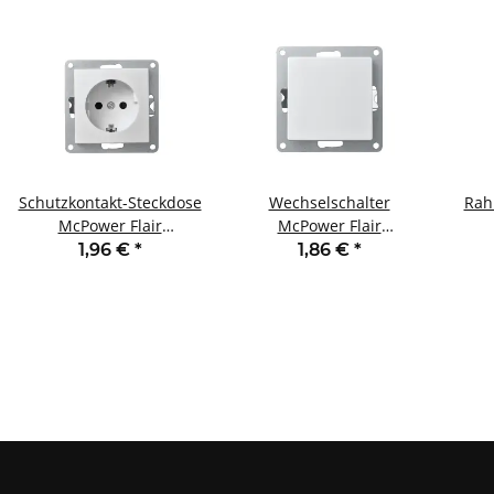
Schutzkontakt-Steckdose
Wechselschalter
Rah
McPower Flair
McPower Flair
250V~/16A UP
250V~/10A UP weiß
1,96 €
*
1,86 €
*
Einsteckschutz weiß