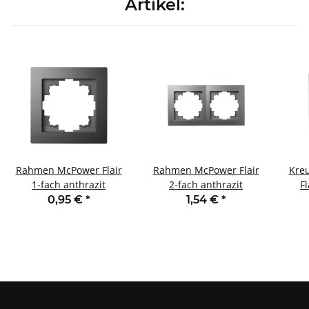
Artikel:
Rahmen McPower Flair
Rahmen McPower Flair
Kre
1-fach anthrazit
2-fach anthrazit
F
0,95 €
*
1,54 €
*