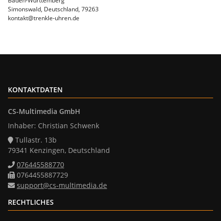
Baden-Württemberg
Simonswald, Deutschland, 79263
kontakt@trenkle-uhren.de
KONTAKTDATEN
CS-Multimedia GmbH
Inhaber: Christian Schwenk
Tullastr. 13b
79341 Kenzingen, Deutschland
076445588770
0764455887729
support@cs-multimedia.de
RECHTLICHES