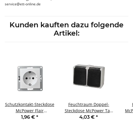
service@ett-online.de
Kunden kauften dazu folgende
Artikel:
Schutzkontakt-Steckdose
Feuchtraum Doppel-
McPower Flair
Steckdose McPower Taff
McP
250V~/16A UP
250V~/16A IP44 AP grau
3
1,96 €
*
4,03 €
*
Einsteckschutz weiß