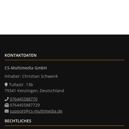
KONTAKTDATEN
CS-Multimedia GmbH
Inhaber: Christian Schwenk
Tullastr. 13b
79341 Kenzingen, Deutschland
076445588770
0764455887729
support@cs-multimedia.de
RECHTLICHES