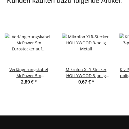
Kunden kauften dazu folgende Artikel:
Verlängerungskabel
Mikrofon XLR-Stecker
Kfz-
McPower 5m
HOLLYWOOD 3-polig
poli
Eurostecker auf
Metall
St
2,89 €
*
0,67 €
*
Eurokupplung weiß