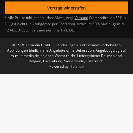
Vertrag widerrufen
* Alle Preise inkl. gesetzlicher Mwst., zzgl.
Versand
(Versandfrei ab 39€ in
DE, gilt nicht für Großgeräte per Spedition). Artikel mit 0% MwSt. (gem. §
12 Abs. 3 UStG) Versand nur innerhalb DE.
© CS-Multimedia GmbH
Änderungen und Irrtümer vorbehalten.
Abbildungen ähnlich, alle Angebote ohne Dekoration. Angebot gültig auf
cs-multimedia.de, solange Vorrat reicht. Liefergebiete: Deutschland,
Belgien, Luxemburg, Niederlande, Österreich.
Powered by
JTL-Shop