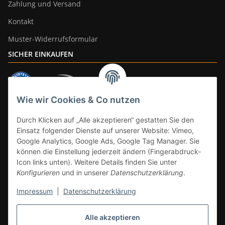
Zahlung und Versand
Kontakt
Muster-Widerrufsformular
SICHER EINKAUFEN
Wie wir Cookies & Co nutzen
ZAHLUNGSARTEN
Durch Klicken auf „Alle akzeptieren“ gestatten Sie den
Einsatz folgender Dienste auf unserer Website: Vimeo,
Google Analytics, Google Ads, Google Tag Manager. Sie
können die Einstellung jederzeit ändern (Fingerabdruck-
Icon links unten). Weitere Details finden Sie unter
Konfigurieren
und in unserer
Datenschutzerklärung
.
Impressum
|
Datenschutzerklärung
Vertrag widerrufen
Alle akzeptieren
* Alle Preise inkl. gesetzlicher Mwst., zzgl.
Versand
(Versandfrei ab 39€ in