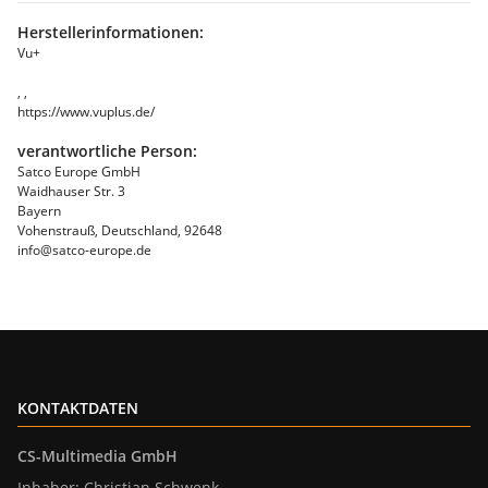
Herstellerinformationen:
Vu+
, ,
https://www.vuplus.de/
verantwortliche Person:
Satco Europe GmbH
Waidhauser Str. 3
Bayern
Vohenstrauß, Deutschland, 92648
info@satco-europe.de
KONTAKTDATEN
CS-Multimedia GmbH
Inhaber: Christian Schwenk