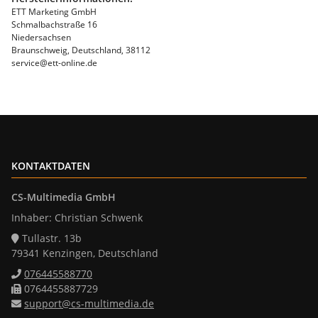
ETT Marketing GmbH
Schmalbachstraße 16
Niedersachsen
Braunschweig, Deutschland, 38112
service@ett-online.de
KONTAKTDATEN
CS-Multimedia GmbH
Inhaber: Christian Schwenk
Tullastr. 13b
79341 Kenzingen, Deutschland
076445588770
0764455887729
support@cs-multimedia.de