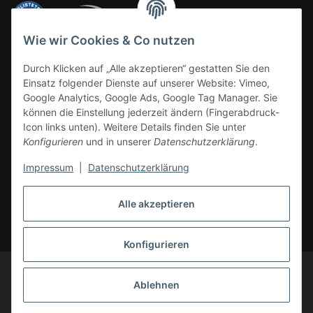
Wie wir Cookies & Co nutzen
ZAHLUNGSARTEN
Durch Klicken auf „Alle akzeptieren“ gestatten Sie den
Einsatz folgender Dienste auf unserer Website: Vimeo,
Google Analytics, Google Ads, Google Tag Manager. Sie
können die Einstellung jederzeit ändern (Fingerabdruck-
Icon links unten). Weitere Details finden Sie unter
Konfigurieren
und in unserer
Datenschutzerklärung
.
Impressum
|
Datenschutzerklärung
Vertrag widerrufen
Alle akzeptieren
* Alle Preise inkl. gesetzlicher Mwst., zzgl.
Versand
(Versandfrei ab 39€ in
DE, gilt nicht für Großgeräte per Spedition). Artikel mit 0% MwSt. (gem. §
12 Abs. 3 UStG) Versand nur innerhalb DE.
Konfigurieren
© CS-Multimedia GmbH
Änderungen und Irrtümer vorbehalten.
Abbildungen ähnlich, alle Angebote ohne Dekoration. Angebot gültig auf
Ablehnen
cs-multimedia.de, solange Vorrat reicht. Liefergebiete: Deutschland,
Belgien, Luxemburg, Niederlande, Österreich.