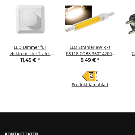
LED-Dimmer für
LED Strahler 8W R7s
elektronische Trafos
RS118 COB8 360° 4200k
G
McPower Cup
950lm 118mm
Au
11,45 €
*
8,49 €
*
250V/300W UP Memory-
neutralweiß
Funktion
A
E
↑
G
Produktdatenblatt
KONTAKTDATEN