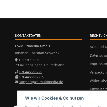
KONTAKTDATEN
RECHTLIC
CS-Multimedia GmbH
AGB und K
Inhaber: Christian Schwenk
Datenschu
Tullastr. 13b
Impressu
79341 Kenzingen, Deutschland
076445588770
Verpackun
0764455887729
Widerrufs
support@cs-multimedia.de
Hinweise z
Wie wir Cookies & Co nutzen