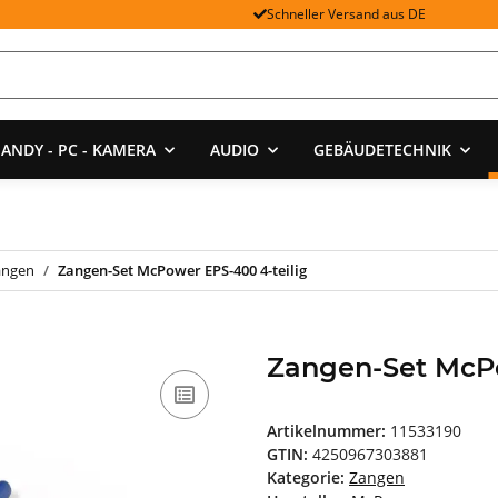
Schneller Versand aus DE
ANDY - PC - KAMERA
AUDIO
GEBÄUDETECHNIK
angen
Zangen-Set McPower EPS-400 4-teilig
Zangen-Set McPo
Artikelnummer:
11533190
GTIN:
4250967303881
Kategorie:
Zangen