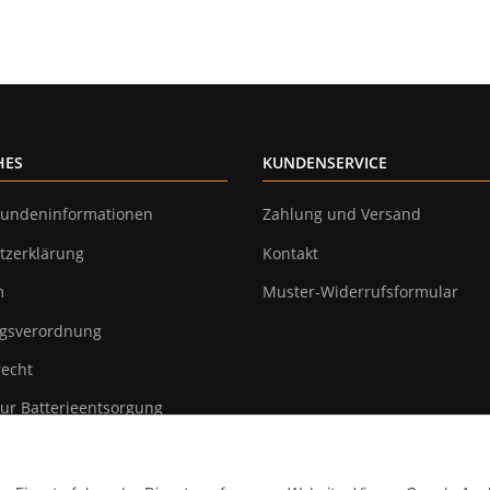
HES
KUNDENSERVICE
undeninformationen
Zahlung und Versand
tzerklärung
Kontakt
m
Muster-Widerrufsformular
gsverordnung
recht
ur Batterieentsorgung