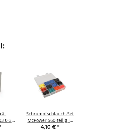
l:
rät
Schrumpfschlauch-Set
3 0-30
McPower 560-teilig in
ar LC-
Sortimentsbox bunt
*
4,10 €
*