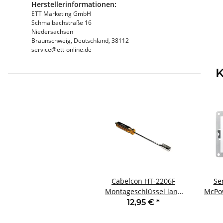
Herstellerinformationen:
ETT Marketing GmbH
Schmalbachstraße 16
Niedersachsen
Braunschweig, Deutschland, 38112
service@ett-online.de
K
Cabelcon HT-2206F
Se
Montageschlüssel lang
McPow
für F-Stecker
250V
12,95 €
*