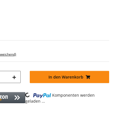
bweichend)
In den Warenkorb
Loading...
Komponenten werden
geladen ...