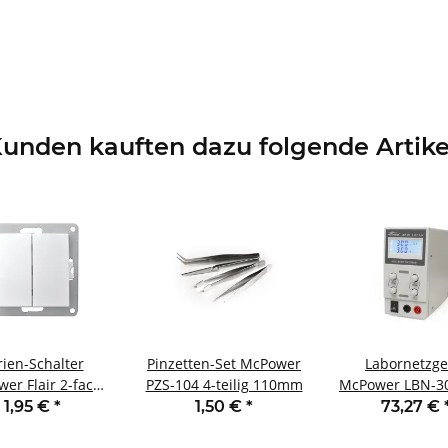
unden kauften dazu folgende Artike
rien-Schalter
Pinzetten-Set McPower
Labornetzge
er Flair 2-fach
PZS-104 4-teilig 110mm
McPower LBN-30
~/10A UP weiß
V 0-3 A regelb
1,95 €
*
1,50 €
*
73,27 €
Anzeige