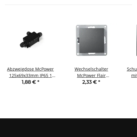
Abzweigdose McPower
Wechselschalter
Schu
125x69x33mm IP65 1
McPower Flair
mi
Ein- und 2 Ausgänge
250V~/10A UP
Fla
1,88 €
*
2,33 €
*
Steckanschluss anthrazit