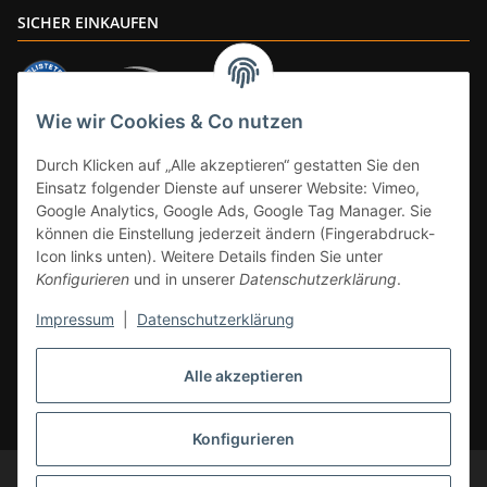
SICHER EINKAUFEN
Wie wir Cookies & Co nutzen
ZAHLUNGSARTEN
Durch Klicken auf „Alle akzeptieren“ gestatten Sie den
Einsatz folgender Dienste auf unserer Website: Vimeo,
Google Analytics, Google Ads, Google Tag Manager. Sie
können die Einstellung jederzeit ändern (Fingerabdruck-
Icon links unten). Weitere Details finden Sie unter
Konfigurieren
und in unserer
Datenschutzerklärung
.
Impressum
|
Datenschutzerklärung
Vertrag widerrufen
Alle akzeptieren
* Alle Preise inkl. gesetzlicher Mwst., zzgl.
Versand
(Versandfrei ab 39€ in
DE, gilt nicht für Großgeräte per Spedition). Artikel mit 0% MwSt. (gem. §
12 Abs. 3 UStG) Versand nur innerhalb DE.
Konfigurieren
© CS-Multimedia GmbH
Änderungen und Irrtümer vorbehalten.