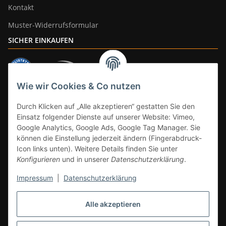
Kontakt
Muster-Widerrufsformular
SICHER EINKAUFEN
Wie wir Cookies & Co nutzen
ZAHLUNGSARTEN
Durch Klicken auf „Alle akzeptieren“ gestatten Sie den
Einsatz folgender Dienste auf unserer Website: Vimeo,
Google Analytics, Google Ads, Google Tag Manager. Sie
können die Einstellung jederzeit ändern (Fingerabdruck-
Icon links unten). Weitere Details finden Sie unter
Konfigurieren
und in unserer
Datenschutzerklärung
.
Impressum
|
Datenschutzerklärung
Vertrag widerrufen
Alle akzeptieren
* Alle Preise inkl. gesetzlicher Mwst., zzgl.
Versand
(Versandfrei ab 39€ in
DE, gilt nicht für Großgeräte per Spedition). Artikel mit 0% MwSt. (gem. §
12 Abs. 3 UStG) Versand nur innerhalb DE.