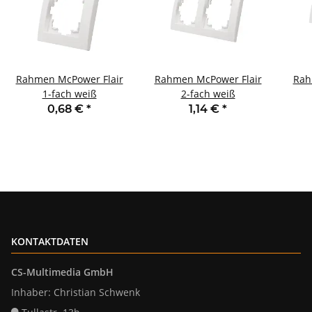
Rahmen McPower Flair
Rahmen McPower Flair
Rah
1-fach weiß
2-fach weiß
0,68 €
*
1,14 €
*
KONTAKTDATEN
CS-Multimedia GmbH
Inhaber: Christian Schwenk