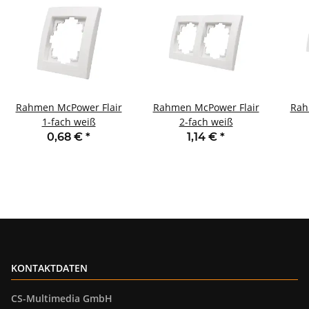
Rahmen McPower Flair
Rahmen McPower Flair
Rah
1-fach weiß
2-fach weiß
0,68 €
*
1,14 €
*
KONTAKTDATEN
CS-Multimedia GmbH