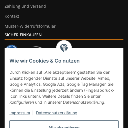
Zahlung und Versand
Kontakt
Muster-Widerrufsformular
SICHER EINKAUFEN
Wie wir Cookies & Co nutzen
ZAHLUNGSARTEN
Durch Klicken auf „Alle akzeptieren“ gestatten Sie den
Einsatz folgender Dienste auf unserer Website: Vimeo,
Google Analytics, Google Ads, Google Tag Manager. Sie
können die Einstellung jederzeit ändern (Fingerabdruck-
Icon links unten). Weitere Details finden Sie unter
Konfigurieren
und in unserer
Datenschutzerklärung
.
Impressum
|
Datenschutzerklärung
Vertrag widerrufen
Alle akzeptieren
* Alle Preise inkl. gesetzlicher Mwst., zzgl.
Versand
(Versandfrei ab 39€ in