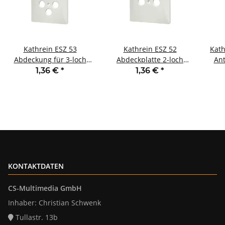
Kathrein ESZ 53
Kathrein ESZ 52
Kath
Abdeckung für 3-loch
Abdeckplatte 2-loch
An
Antennendose
Antennendose
S
1,36 €
*
1,36 €
*
KONTAKTDATEN
CS-Multimedia GmbH
Inhaber: Christian Schwenk
Tullastr. 13b