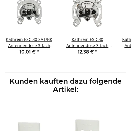
Kathrein ESC 30 SAT/BK
Kathrein ESD 30
Kath
Antennendose 3-fach
Antennendose 3-fach
An
Stichdose/Enddose
mit 1x F-Anschluß
mit
10,01 €
*
12,38 €
*
Kunden kauften dazu folgende
Artikel: