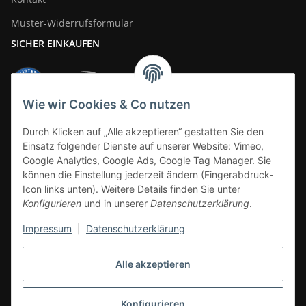
Muster-Widerrufsformular
SICHER EINKAUFEN
Wie wir Cookies & Co nutzen
ZAHLUNGSARTEN
Durch Klicken auf „Alle akzeptieren“ gestatten Sie den
Einsatz folgender Dienste auf unserer Website: Vimeo,
Google Analytics, Google Ads, Google Tag Manager. Sie
können die Einstellung jederzeit ändern (Fingerabdruck-
Icon links unten). Weitere Details finden Sie unter
Konfigurieren
und in unserer
Datenschutzerklärung
.
Impressum
|
Datenschutzerklärung
Vertrag widerrufen
Alle akzeptieren
* Alle Preise inkl. gesetzlicher Mwst., zzgl.
Versand
(Versandfrei ab 39€ in
DE, gilt nicht für Großgeräte per Spedition). Artikel mit 0% MwSt. (gem. §
12 Abs. 3 UStG) Versand nur innerhalb DE.
Konfigurieren