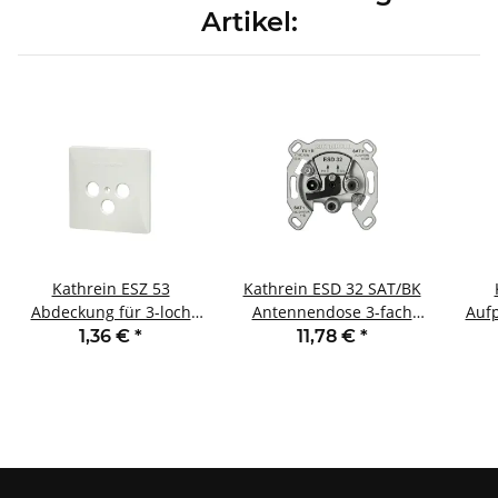
Artikel:
Kathrein ESZ 53
Kathrein ESD 32 SAT/BK
Abdeckung für 3-loch
Antennendose 3-fach
Auf
Antennendose
mit Twin-Sat Anschluß
5
1,36 €
*
11,78 €
*