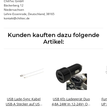
ChiliTec GmbH
Bäckerberg 12
Niedersachsen
Lehre-Essenrode, Deutschland, 38165
kontakt@chilitec.de
Kunden kauften dazu folgende
Artikel:
USB Lade-Sync Kabel
USB Kfz-Ladegerät Duo
Fun
USB-A Stecker auf USB
4,8A 24W In 12-24V= Out
UP 