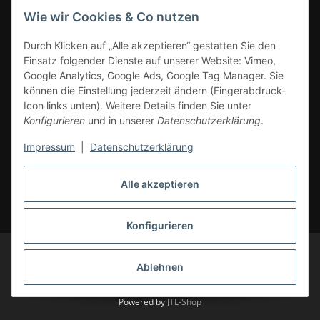
Wie wir Cookies & Co nutzen
ZAHLUNGSARTEN
Durch Klicken auf „Alle akzeptieren“ gestatten Sie den
Einsatz folgender Dienste auf unserer Website: Vimeo,
Google Analytics, Google Ads, Google Tag Manager. Sie
können die Einstellung jederzeit ändern (Fingerabdruck-
Icon links unten). Weitere Details finden Sie unter
Konfigurieren
und in unserer
Datenschutzerklärung
.
Impressum
|
Datenschutzerklärung
Vertrag widerrufen
Alle akzeptieren
* Alle Preise inkl. gesetzlicher Mwst., zzgl.
Versand
(Versandfrei ab 39€ in
DE, gilt nicht für Großgeräte per Spedition). Artikel mit 0% MwSt. (gem. §
12 Abs. 3 UStG) Versand nur innerhalb DE.
Konfigurieren
© CS-Multimedia GmbH
Änderungen und Irrtümer vorbehalten.
Abbildungen ähnlich, alle Angebote ohne Dekoration. Angebot gültig auf
Ablehnen
cs-multimedia.de, solange Vorrat reicht. Liefergebiete: Deutschland,
Belgien, Luxemburg, Niederlande, Österreich.
Powered by
JTL-Shop