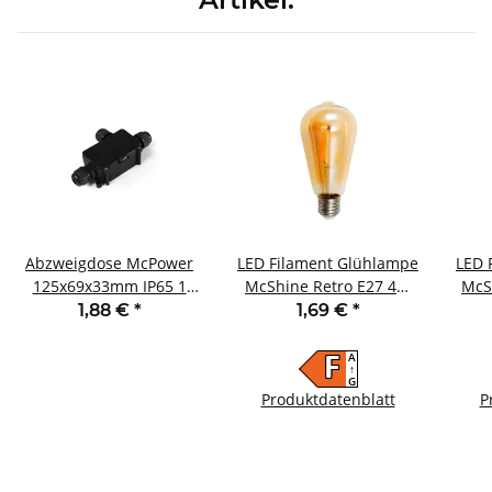
Abzweigdose McPower
LED Filament Glühlampe
LED 
125x69x33mm IP65 1
McShine Retro E27 4W
McS
Ein- und 2 Ausgänge
420lm warmweiß
250
1,88 €
*
1,69 €
*
goldenes Glas
A
F
↑
G
Produktdatenblatt
P