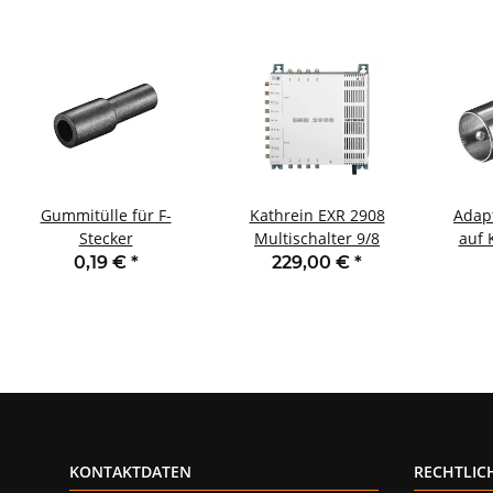
Gummitülle für F-
Kathrein EXR 2908
Adap
Stecker
Multischalter 9/8
auf 
0,19 €
*
229,00 €
*
KONTAKTDATEN
RECHTLIC