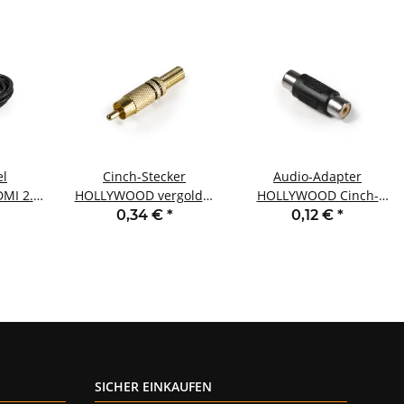
l
Cinch-Stecker
Audio-Adapter
MI 2.0
HOLLYWOOD vergoldet
HOLLYWOOD Cinch-
takte
mit Knickschutz
Buchse auf Cinch-
0,34 €
*
0,12 €
*
C 1,8m
schwarz
Buchse
SICHER EINKAUFEN