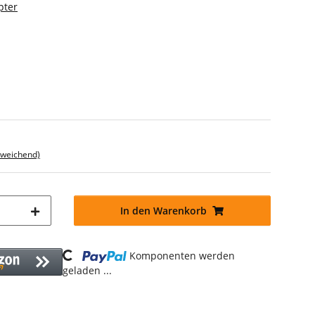
pter
bweichend)
In den Warenkorb
Loading...
Komponenten werden
geladen ...