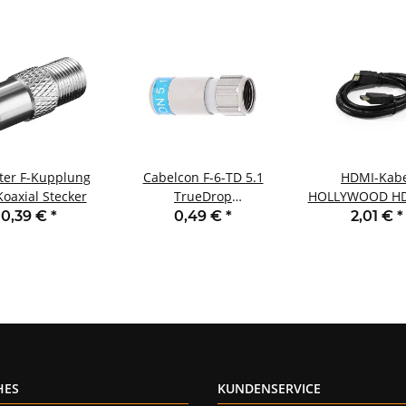
ter F-Kupplung
Cabelcon F-6-TD 5.1
HDMI-Kabe
Koaxial Stecker
TrueDrop
HOLLYWOOD HD
Kompressionsstecker
vergoldete Kon
0,39 €
*
0,49 €
*
2,01 €
*
4K/UHD ARC HEA
HES
KUNDENSERVICE