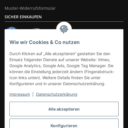
Muster-Widerrufsformular
SICHER EINKAUFEN
Wie wir Cookies & Co nutzen
ZAHLUNGSARTEN
Durch Klicken auf „Alle akzeptieren“ gestatten Sie den
Einsatz folgender Dienste auf unserer Website: Vimeo,
Google Analytics, Google Ads, Google Tag Manager. Sie
können die Einstellung jederzeit ändern (Fingerabdruck-
Icon links unten). Weitere Details finden Sie unter
Konfigurieren
und in unserer
Datenschutzerklärung
.
Impressum
|
Datenschutzerklärung
Vertrag widerrufen
Alle akzeptieren
* Alle Preise inkl. gesetzlicher Mwst., zzgl.
Versand
(Versandfrei ab 39€ in
DE, gilt nicht für Großgeräte per Spedition). Artikel mit 0% MwSt. (gem. §
12 Abs. 3 UStG) Versand nur innerhalb DE.
Konfigurieren