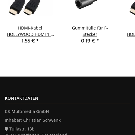
HDMI-Kabel
Gummitülle für F-
HOLLYWOOD HDMI 1.4
Stecker
HOL
vergoldete Kontakte
ve
1,55 €
*
0,19 €
*
4K/UHD ARC HEAC 2m
4K
KONTAKTDATEN
CS-Multimedia GmbH
Inhaber: Christian Schwenk
Tullastr. 13b