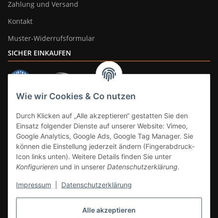
Zahlung und Versand
Kontakt
Muster-Widerrufsformular
SICHER EINKAUFEN
Wie wir Cookies & Co nutzen
ZAHLUNGSARTEN
Durch Klicken auf „Alle akzeptieren“ gestatten Sie den
Einsatz folgender Dienste auf unserer Website: Vimeo,
Google Analytics, Google Ads, Google Tag Manager. Sie
können die Einstellung jederzeit ändern (Fingerabdruck-
Icon links unten). Weitere Details finden Sie unter
Konfigurieren
und in unserer
Datenschutzerklärung
.
Impressum
|
Datenschutzerklärung
Vertrag widerrufen
Alle akzeptieren
* Alle Preise inkl. gesetzlicher Mwst., zzgl.
Versand
(Versandfrei ab 39€ in