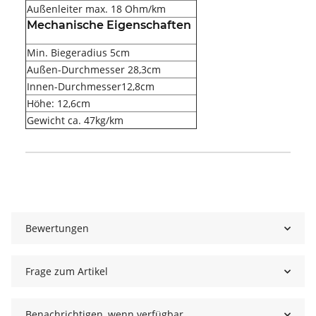
Außenleiter max. 18 Ohm/km
Mechanische Eigenschaften
Min. Biegeradius 5cm
Außen-Durchmesser 28,3cm
Innen-Durchmesser12,8cm
Höhe: 12,6cm
Gewicht ca. 47kg/km
Produkteigenschaft
Wert
Bewertungen
Frage zum Artikel
Benachrichtigen, wenn verfügbar