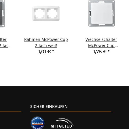
lter
Rahmen McPower Cup
Wechselschalter
2-fach
2-fach weiß
McPower Cup
thrazit
250V~/10A UP weiß
1,01 €
*
1,75 €
*
SICHER EINKAUFEN