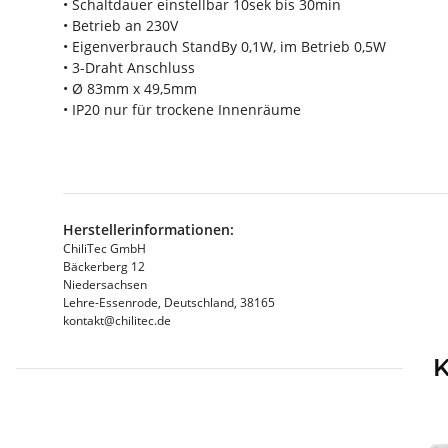
• Schaltdauer einstellbar 10sek bis 30min
• Betrieb an 230V
• Eigenverbrauch StandBy 0,1W, im Betrieb 0,5W
• 3-Draht Anschluss
• Ø 83mm x 49,5mm
• IP20 nur für trockene Innenräume
Herstellerinformationen:
ChiliTec GmbH
Bäckerberg 12
Niedersachsen
Lehre-Essenrode, Deutschland, 38165
kontakt@chilitec.de
K