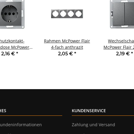
hutzkontakt-
Rahmen McPower Flair
Wechselscha
kdose McPower
4-fach anthrazit
McPower Flair 
r 250V~/16A UP
250V~/10A UP an
2,16 €
*
2,05 €
*
2,19 €
*
nsteckschutz
anthrazit
HES
KUNDENSERVICE
undeninformationen
Zahlung und Versand