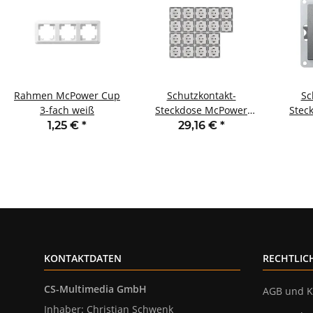
Rahmen McPower Cup
Schutzkontakt-
Sc
3-fach weiß
Steckdose McPower
Stec
Cup 250V~/16A UP
Flai
1,25 €
*
29,16 €
*
Einsteckschutz 18er-
Ei
Pack
KONTAKTDATEN
RECHTLIC
CS-Multimedia GmbH
AGB und K
Inhaber: Christian Schwenk