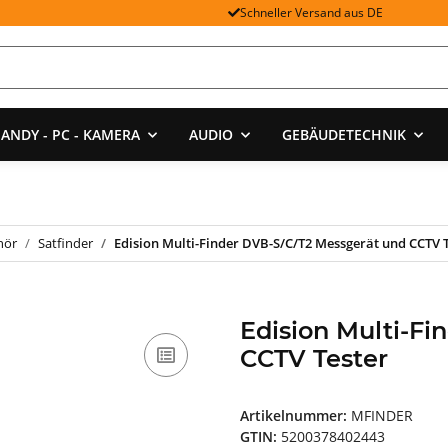
Schneller Versand aus DE
ANDY - PC - KAMERA
AUDIO
GEBÄUDETECHNIK
hör
Satfinder
Edision Multi-Finder DVB-S/C/T2 Messgerät und CCTV 
Edision Multi-F
CCTV Tester
Artikelnummer:
MFINDER
GTIN:
5200378402443