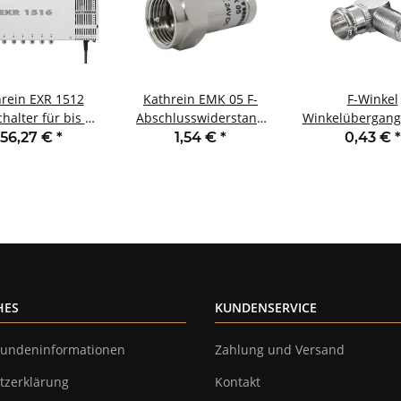
rein EXR 1512
Kathrein EMK 05 F-
F-Winkel
halter für bis zu
Abschlusswiderstand
Winkelübergang
 Teilnehmer
mit DC-Block
Stecker
156,27 €
*
1,54 €
*
0,43 €
*
HES
KUNDENSERVICE
undeninformationen
Zahlung und Versand
tzerklärung
Kontakt