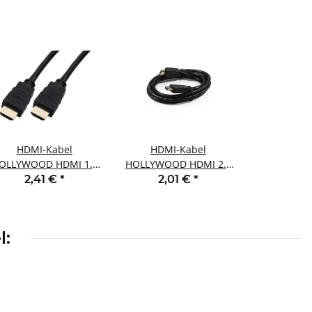
HDMI-Kabel
HDMI-Kabel
OLLYWOOD HDMI 1.4
HOLLYWOOD HDMI 2.0
vergoldete Kontakte
vergoldete Kontakte
2,41 €
*
2,01 €
*
K/UHD ARC HEAC 5m
4K/UHD ARC HEAC 1,8m
l: