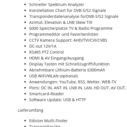
Schneller Spektrum Analyzer
Konstellation Chart für DVB-S/S2 Signale
Transponderdatenanalyse fürDVB-S/S2 Signale
Azimut, Elevation & LNB Skew Tilt
6000 Speicherplatze TV & Radio Programme
Programmeditor und Favoritenlisten
CCTV Kamera Support: AHD/TVI/CVI/CVBS
DC-out 12V/1A
RS485 PTZ Control
HDMI & AV Eingang/Ausgang
Display Tasten mit Schnellzugriffsfunktion
Abnehmbare Lithium-Batterie 6300mAh
USB WiFi/WLAN (optional)
Anwendungen: YouTube, RSS, Wetter, WEB-TV
Ports: DC IN, ANT IN, LNB IN, LAN, HD OUT, AV OUT
Smartcard-Reader
Software Update: USB & HTTP
Lieferumfang
Edision Multi-Finder
Transporttasche