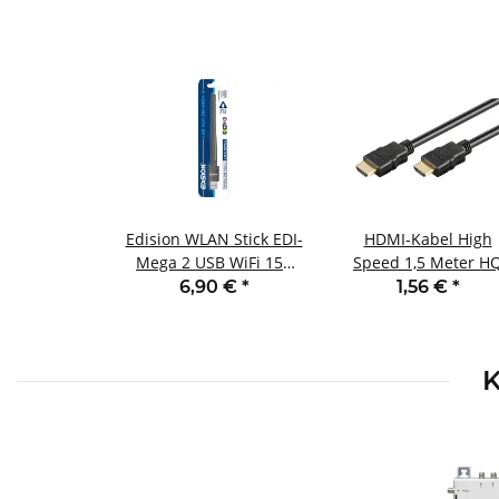
Edision WLAN Stick EDI-
HDMI-Kabel High
Mega 2 USB WiFi 150
Speed 1,5 Meter H
Mbps mit Antenne
vergoldet
6,90 €
*
1,56 €
*
K