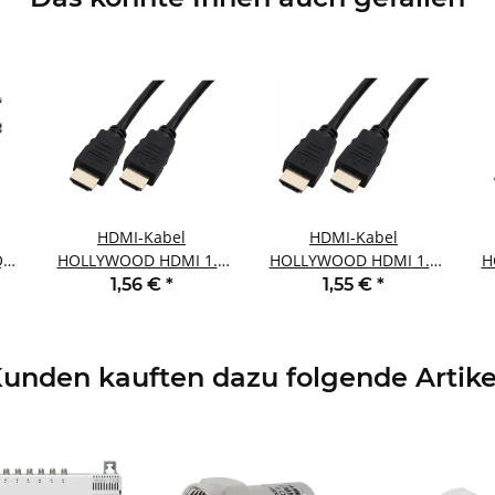
HDMI-Kabel
HDMI-Kabel
Q
HOLLYWOOD HDMI 1.4
HOLLYWOOD HDMI 1.4
H
vergoldete Kontakte
vergoldete Kontakte
1,56 €
*
1,55 €
*
4K/UHD ARC HEAC 1m
4K/UHD ARC HEAC 2m
4
unden kauften dazu folgende Artike