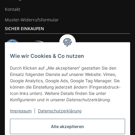
Kontakt
Muster-Widerrufsformular
SICHER EINKAUFEN
Wie wir Cookies & Co nutzen
ZAHLUNGSARTEN
Durch Klicken auf „Alle akzeptieren“ gestatten Sie den
Einsatz folgender Dienste auf unserer Website: Vimeo,
Google Analytics, Google Ads, Google Tag Manager. Sie
können die Einstellung jederzeit ändern (Fingerabdruck-
Icon links unten). Weitere Details finden Sie unter
Konfigurieren
und in unserer
Datenschutzerklärung
.
Impressum
|
Datenschutzerklärung
Vertrag widerrufen
Alle akzeptieren
* Alle Preise inkl. gesetzlicher Mwst., zzgl.
Versand
(Versandfrei ab 39€ in
DE, gilt nicht für Großgeräte per Spedition). Artikel mit 0% MwSt. (gem. §