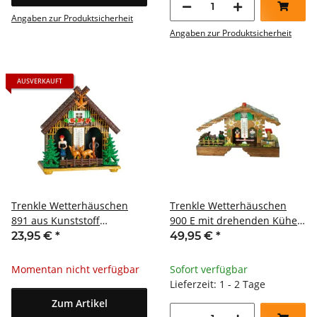
Angaben zur Produktsicherheit
Angaben zur Produktsicherheit
AUSVERKAUFT
Trenkle Wetterhäuschen
Trenkle Wetterhäuschen
891 aus Kunststoff
900 E mit drehenden Kühen
wetterfest aus dem
aus dem Schwarzwald
23,95 €
*
49,95 €
*
Schwarzwald
Momentan nicht verfügbar
Sofort verfügbar
Lieferzeit: 1 - 2 Tage
Zum Artikel