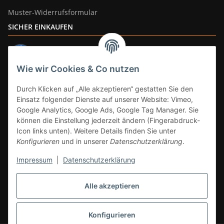
Muster-Widerrufsformular
SICHER EINKAUFEN
Wie wir Cookies & Co nutzen
ZAHLUNGSARTEN
Durch Klicken auf „Alle akzeptieren“ gestatten Sie den
Einsatz folgender Dienste auf unserer Website: Vimeo,
Google Analytics, Google Ads, Google Tag Manager. Sie
können die Einstellung jederzeit ändern (Fingerabdruck-
Icon links unten). Weitere Details finden Sie unter
Konfigurieren
und in unserer
Datenschutzerklärung
.
Impressum
|
Datenschutzerklärung
Vertrag widerrufen
Alle akzeptieren
* Alle Preise inkl. gesetzlicher Mwst., zzgl.
Versand
(Versandfrei ab 39€ in
DE, gilt nicht für Großgeräte per Spedition). Artikel mit 0% MwSt. (gem. §
12 Abs. 3 UStG) Versand nur innerhalb DE.
Konfigurieren