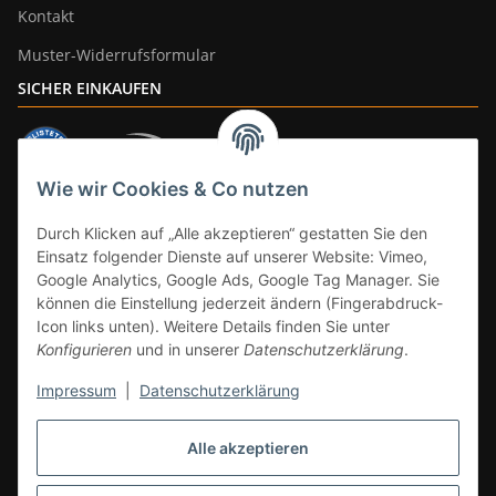
Kontakt
Muster-Widerrufsformular
SICHER EINKAUFEN
Wie wir Cookies & Co nutzen
ZAHLUNGSARTEN
Durch Klicken auf „Alle akzeptieren“ gestatten Sie den
Einsatz folgender Dienste auf unserer Website: Vimeo,
Google Analytics, Google Ads, Google Tag Manager. Sie
können die Einstellung jederzeit ändern (Fingerabdruck-
Icon links unten). Weitere Details finden Sie unter
Konfigurieren
und in unserer
Datenschutzerklärung
.
Impressum
|
Datenschutzerklärung
Vertrag widerrufen
Alle akzeptieren
* Alle Preise inkl. gesetzlicher Mwst., zzgl.
Versand
(Versandfrei ab 39€ in
DE, gilt nicht für Großgeräte per Spedition). Artikel mit 0% MwSt. (gem. §
12 Abs. 3 UStG) Versand nur innerhalb DE.