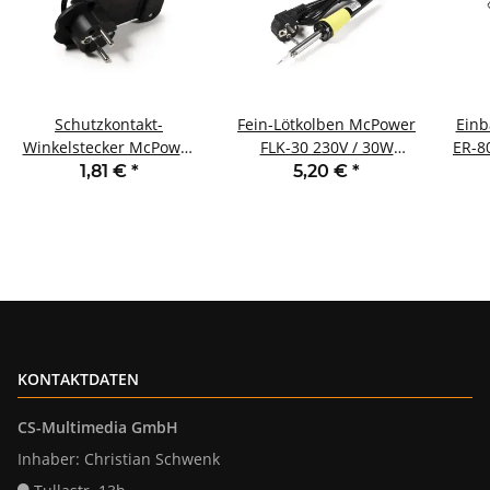
Schutzkontakt-
Fein-Lötkolben McPower
Ein
Winkelstecker McPower
FLK-30 230V / 30W
ER-8
extra flach Handgriff
4,8mm-Ø Spitze
1,81 €
*
5,20 €
*
Zugentlastung
KONTAKTDATEN
CS-Multimedia GmbH
Inhaber: Christian Schwenk