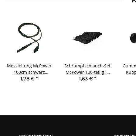
Messleitung McPower
Schrumpfschlauch-Set
Gummi
100cm schwarz
McPower 100-teilig in
Kupp
Sicherheitsstecker ->
Sortimentsbeutel
1,78 €
*
1,63 €
*
Krokoklemme
schwarz
spritz