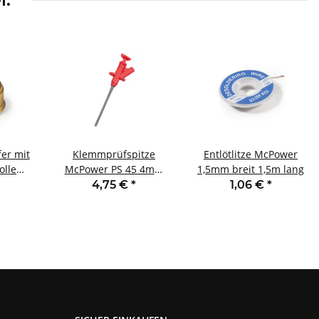
fer mit
Klemmprüfspitze
Entlötlitze McPower
olle
McPower PS 45 4mm
1,5mm breit 1,5m lang
x3cm
Buchse rot
4,75 €
*
1,06 €
*