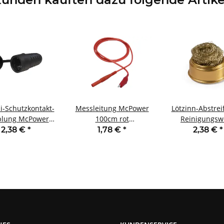
-Schutzkontakt-
Messleitung McPower
Lötzinn-Abstrei
lung McPower
100cm rot
Reinigungsw
schwarz
Sicherheitsstecker ->
McPower 5,5
2,38 €
*
1,78 €
*
2,38 €
*
wassergeschützt
Krokoklemme
mit Deckel