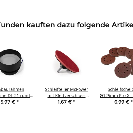
unden kauften dazu folgende Artike
nbaurahmen
Schleifteller McPower
Schleifschei
ine DL-21 rund
mit Klettverschluss
Ø125mm Pro-XL 
rontglas schwarz
Ø125mm z.B. für
Körnung 40-60-
5,97 €
*
1,67 €
*
6,99 €
*
Bohrmaschinen
180-240-320-4