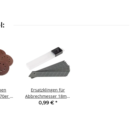
l:
ben
Ersatzklingen für
70er Pk
Abbrechmesser 18mm
80-120-
10er-Pack
0,99 €
*
00-600