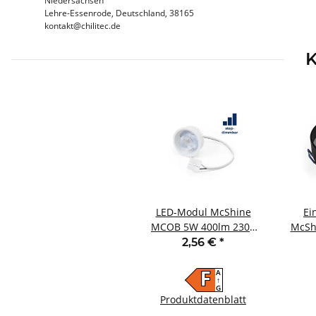
Niedersachsen
Lehre-Essenrode, Deutschland, 38165
kontakt@chilitec.de
K
LED-Modul McShine
Ei
MCOB 5W 400lm 230V
McSh
50x25mm warmweiß
mit F
2,56 €
*
3000K step-dimmbar
A
F
↑
G
Produktdatenblatt