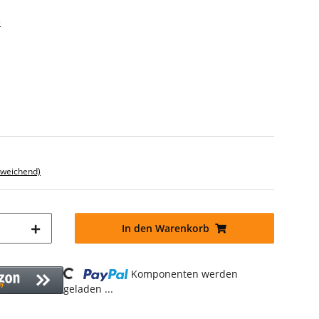
e
bweichend)
In den Warenkorb
Loading...
Komponenten werden
geladen ...