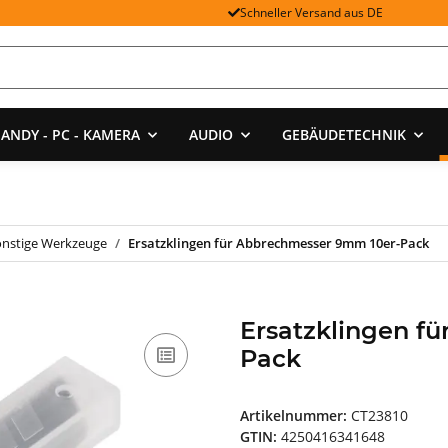
Schneller Versand aus DE
ANDY - PC - KAMERA
AUDIO
GEBÄUDETECHNIK
onstige Werkzeuge
Ersatzklingen für Abbrechmesser 9mm 10er-Pack
Ersatzklingen f
Pack
Artikelnummer:
CT23810
GTIN:
4250416341648