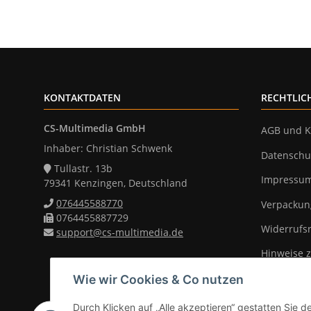
KONTAKTDATEN
RECHTLIC
CS-Multimedia GmbH
AGB und K
Inhaber: Christian Schwenk
Datenschu
Tullastr. 13b
Impressu
79341 Kenzingen, Deutschland
076445588770
Verpackun
0764455887729
Widerrufs
support@cs-multimedia.de
Hinweise z
Wie wir Cookies & Co nutzen
Durch Klicken auf „Alle akzeptieren“ gestatten Sie d