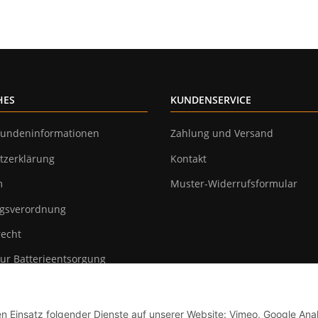
HES
KUNDENSERVICE
undeninformationen
Zahlung und Versand
tzerklärung
Kontakt
m
Muster-Widerrufsformular
gsverordnung
recht
ur Batterieentsorgung
en Einsatz folgender Dienste auf unserer Website: Vimeo, Google Anal