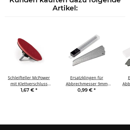
Artikel:
Schleifteller McPower
Ersatzklingen für
E
mit Klettverschluss
Abbrechmesser 9mm
Abb
Ø125mm z.B. für
10er-Pack
1,67 €
*
0,99 €
*
Bohrmaschinen