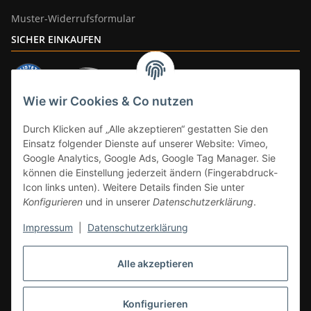
Muster-Widerrufsformular
SICHER EINKAUFEN
Wie wir Cookies & Co nutzen
ZAHLUNGSARTEN
Durch Klicken auf „Alle akzeptieren“ gestatten Sie den
Einsatz folgender Dienste auf unserer Website: Vimeo,
Google Analytics, Google Ads, Google Tag Manager. Sie
können die Einstellung jederzeit ändern (Fingerabdruck-
Icon links unten). Weitere Details finden Sie unter
Konfigurieren
und in unserer
Datenschutzerklärung
.
Impressum
|
Datenschutzerklärung
Vertrag widerrufen
Alle akzeptieren
* Alle Preise inkl. gesetzlicher Mwst., zzgl.
Versand
(Versandfrei ab 39€ in
DE, gilt nicht für Großgeräte per Spedition). Artikel mit 0% MwSt. (gem. §
12 Abs. 3 UStG) Versand nur innerhalb DE.
Konfigurieren