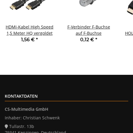
HDMI-Kabel High Speed
F-Verbinder F-Buchse
1,5 Meter HQ vergoldet
auf F-Buchse
HOL
ve
1,56 €
*
0,12 €
*
4K
KONTAKTDATEN
CS-Multimedia GmbH
Inhaber: Christian Schwenk
Tullastr. 13b
79341 Kenzingen, Deutschland