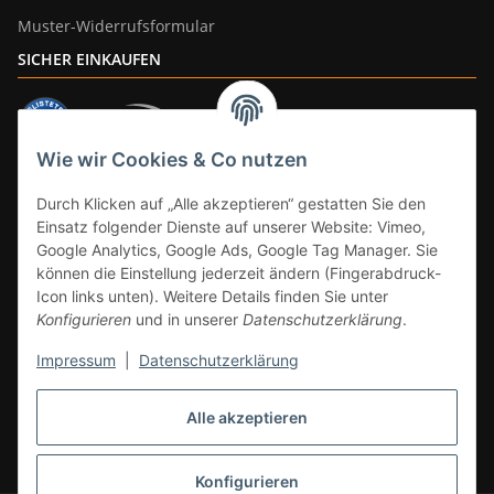
Muster-Widerrufsformular
SICHER EINKAUFEN
Wie wir Cookies & Co nutzen
ZAHLUNGSARTEN
Durch Klicken auf „Alle akzeptieren“ gestatten Sie den
Einsatz folgender Dienste auf unserer Website: Vimeo,
Google Analytics, Google Ads, Google Tag Manager. Sie
können die Einstellung jederzeit ändern (Fingerabdruck-
Icon links unten). Weitere Details finden Sie unter
Konfigurieren
und in unserer
Datenschutzerklärung
.
Impressum
|
Datenschutzerklärung
Vertrag widerrufen
Alle akzeptieren
* Alle Preise inkl. gesetzlicher Mwst., zzgl.
Versand
(Versandfrei ab 39€ in
DE, gilt nicht für Großgeräte per Spedition). Artikel mit 0% MwSt. (gem. §
12 Abs. 3 UStG) Versand nur innerhalb DE.
Konfigurieren