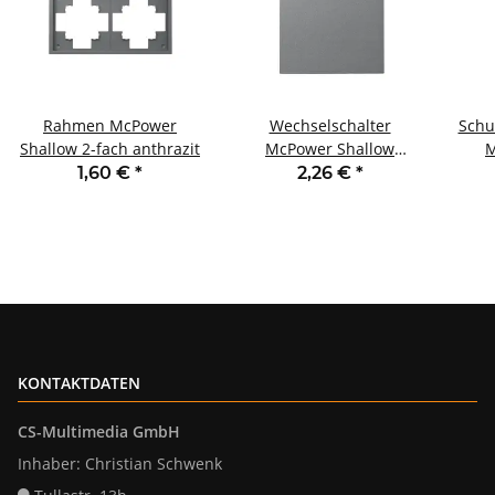
Rahmen McPower
Wechselschalter
Schu
Shallow 2-fach anthrazit
McPower Shallow
M
250V~/10A UP
1,60 €
*
2,26 €
*
Steckanschluss anthrazit
Stec
KONTAKTDATEN
CS-Multimedia GmbH
Inhaber: Christian Schwenk