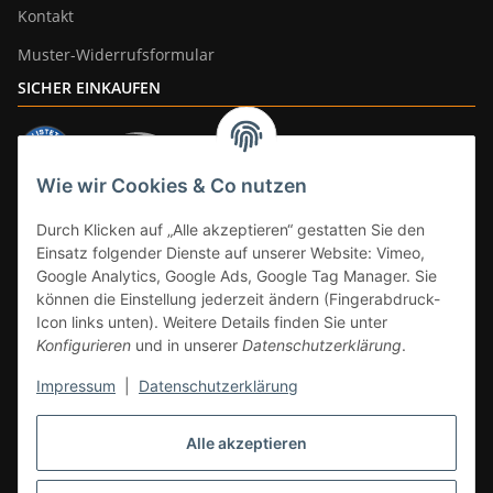
Kontakt
Muster-Widerrufsformular
SICHER EINKAUFEN
Wie wir Cookies & Co nutzen
ZAHLUNGSARTEN
Durch Klicken auf „Alle akzeptieren“ gestatten Sie den
Einsatz folgender Dienste auf unserer Website: Vimeo,
Google Analytics, Google Ads, Google Tag Manager. Sie
können die Einstellung jederzeit ändern (Fingerabdruck-
Icon links unten). Weitere Details finden Sie unter
Konfigurieren
und in unserer
Datenschutzerklärung
.
Impressum
|
Datenschutzerklärung
Vertrag widerrufen
Alle akzeptieren
* Alle Preise inkl. gesetzlicher Mwst., zzgl.
Versand
(Versandfrei ab 39€ in
DE, gilt nicht für Großgeräte per Spedition). Artikel mit 0% MwSt. (gem. §
12 Abs. 3 UStG) Versand nur innerhalb DE.