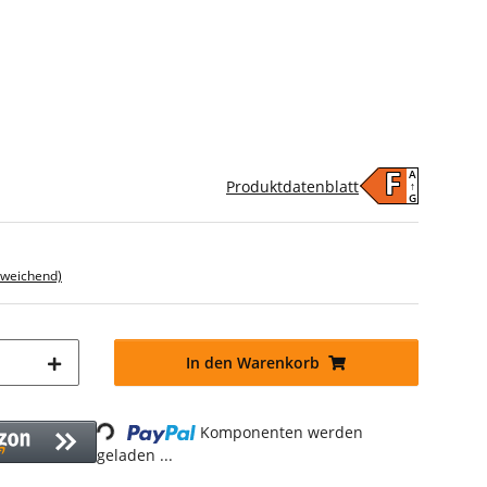
A
F
Produktdatenblatt
↑
G
bweichend)
In den Warenkorb
Komponenten werden
Loading...
geladen ...