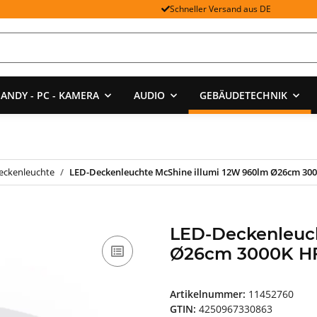
Schneller Versand aus DE
ANDY - PC - KAMERA
AUDIO
GEBÄUDETECHNIK
eckenleuchte
LED-Deckenleuchte McShine illumi 12W 960lm Ø26cm 3
LED-Deckenleuch
Ø26cm 3000K H
Artikelnummer:
11452760
GTIN:
4250967330863