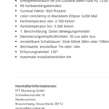
Energieverbrauch im Ein-Zustand (kWh/1000 h): 12,0
R9 Farbwiedergabeindex:
Survival Faktor: 90,0 Prozent
color consitensy in MacAdam-Ellipse: 6,000 Mal
Farbtemperatur von: 2.700 Kelvin
Farbtemperatur bis: 3.300 Kelvin
1. Beschreibung: Daten Bewegungsmelder:
Dämmerungsempfindlichkeit: 30 Lux oder Aus
einstellbare Schaltdauer: 5Sek 60Sek 3Min oder 10Mi
Reichweite: einstellbar 7m oder 14m
Erfassungswinkel: 150°
maximale Installationshöhe 6m
Herstellerinformationen:
ETT Marketing GmbH
Schmalbachstraße 16
Niedersachsen
Braunschweig, Deutschland, 38112
service@ett-online.de