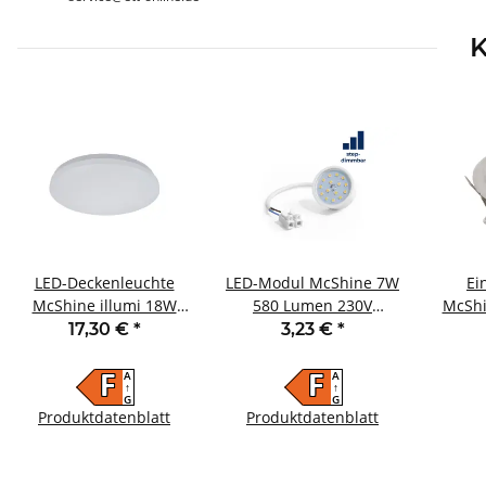
K
LED-Deckenleuchte
LED-Modul McShine 7W
Ei
McShine illumi 18W
580 Lumen 230V
McShi
1440lm Ø33cm 3000K
50x23mm warmweiß
Ø108
17,30 €
*
3,23 €
*
HF-Bewegungsmelder
3000K step-dimmbar
A
A
F
F
↑
↑
G
G
Produktdatenblatt
Produktdatenblatt