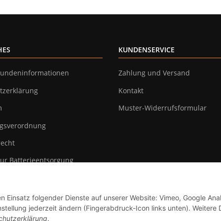
HES
KUNDENSERVICE
undeninformationen
Zahlung und Versand
tzerklärung
Kontakt
m
Muster-Widerrufsformular
gsverordnung
recht
ur Batterieentsorgung
en Einsatz folgender Dienste auf unserer Website: Vimeo, Google Anal
tellung jederzeit ändern (Fingerabdruck-Icon links unten). Weitere D
chutzerklärung
.