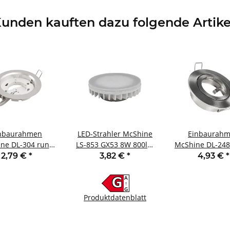
unden kauften dazu folgende Artike
nbaurahmen
LED-Strahler McShine
Einbaurah
ne DL-304 rund
LS-853 GX53 8W 800lm
McShine DL-248
mm GX53 Eisen
Ø75x25mm 120°
Ø82mm schwe
2,79 €
*
3,82 €
*
4,93 €
*
gebürstet
warmweiß
Clip Verschl
A
G
↑
G
Produktdatenblatt