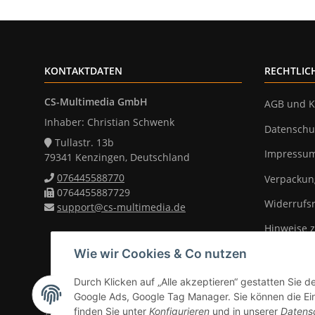
KONTAKTDATEN
RECHTLIC
CS-Multimedia GmbH
AGB und K
Inhaber: Christian Schwenk
Datenschu
Tullastr. 13b
Impressu
79341 Kenzingen, Deutschland
076445588770
Verpackun
0764455887729
Widerrufs
support@cs-multimedia.de
Hinweise z
Wie wir Cookies & Co nutzen
Durch Klicken auf „Alle akzeptieren“ gestatten Sie d
Vertrag widerrufen
Google Ads, Google Tag Manager. Sie können die Eins
finden Sie unter
Konfigurieren
und in unserer
Datens