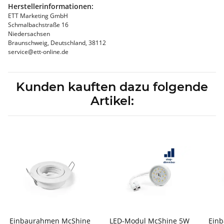
Herstellerinformationen:
ETT Marketing GmbH
Schmalbachstraße 16
Niedersachsen
Braunschweig, Deutschland, 38112
service@ett-online.de
Kunden kauften dazu folgende
Artikel:
Einbaurahmen McShine
LED-Modul McShine 5W
Ein