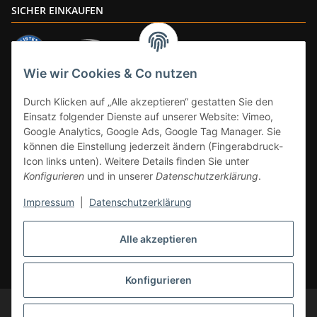
SICHER EINKAUFEN
Wie wir Cookies & Co nutzen
ZAHLUNGSARTEN
Durch Klicken auf „Alle akzeptieren“ gestatten Sie den
Einsatz folgender Dienste auf unserer Website: Vimeo,
Google Analytics, Google Ads, Google Tag Manager. Sie
können die Einstellung jederzeit ändern (Fingerabdruck-
Icon links unten). Weitere Details finden Sie unter
Konfigurieren
und in unserer
Datenschutzerklärung
.
Impressum
|
Datenschutzerklärung
Vertrag widerrufen
Alle akzeptieren
* Alle Preise inkl. gesetzlicher Mwst., zzgl.
Versand
(Versandfrei ab 39€ in
DE, gilt nicht für Großgeräte per Spedition). Artikel mit 0% MwSt. (gem. §
12 Abs. 3 UStG) Versand nur innerhalb DE.
Konfigurieren
© CS-Multimedia GmbH
Änderungen und Irrtümer vorbehalten.