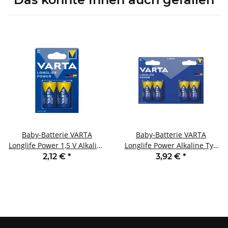
Baby-Batterie VARTA
Baby-Batterie VARTA
Longlife Power 1,5 V Alkaline
Longlife Power Alkaline Typ
Typ C LR14 2er-Blister
C LR14 1,5V 4er Pack
2,12 €
*
3,92 €
*