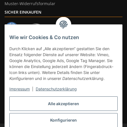
Muster-Widerrufsformular
SICHER EINKAUFEN
Wie wir Cookies & Co nutzen
ZAHLUNGSARTEN
Durch Klicken auf „Alle akzeptieren“ gestatten Sie den
Einsatz folgender Dienste auf unserer Website: Vimeo,
Google Analytics, Google Ads, Google Tag Manager. Sie
können die Einstellung jederzeit ändern (Fingerabdruck-
Icon links unten). Weitere Details finden Sie unter
Konfigurieren
und in unserer
Datenschutzerklärung
.
Impressum
|
Datenschutzerklärung
Vertrag widerrufen
Alle akzeptieren
* Alle Preise inkl. gesetzlicher Mwst., zzgl.
Versand
(Versandfrei ab 39€ in
DE, gilt nicht für Großgeräte per Spedition). Artikel mit 0% MwSt. (gem. §
12 Abs. 3 UStG) Versand nur innerhalb DE.
Konfigurieren