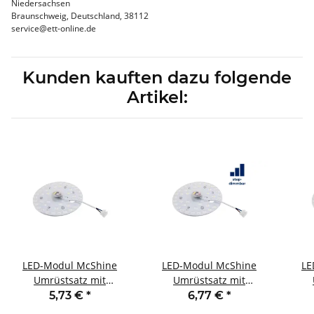
Niedersachsen
Braunschweig, Deutschland, 38112
service@ett-online.de
Kunden kauften dazu folgende
Artikel:
LED-Modul McShine
LED-Modul McShine
LE
Umrüstsatz mit
Umrüstsatz mit
Magnethalterung
Magnethalterung
M
5,73 €
*
6,77 €
*
Ø16,5cm 20W 2000lm
Ø16,5cm 20W 1800lm
Ø1