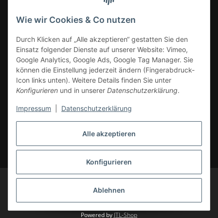
Wie wir Cookies & Co nutzen
ZAHLUNGSARTEN
Durch Klicken auf „Alle akzeptieren“ gestatten Sie den
Einsatz folgender Dienste auf unserer Website: Vimeo,
Google Analytics, Google Ads, Google Tag Manager. Sie
können die Einstellung jederzeit ändern (Fingerabdruck-
Icon links unten). Weitere Details finden Sie unter
Konfigurieren
und in unserer
Datenschutzerklärung
.
Impressum
|
Datenschutzerklärung
Vertrag widerrufen
Alle akzeptieren
* Alle Preise inkl. gesetzlicher Mwst., zzgl.
Versand
(Versandfrei ab 39€ in
DE, gilt nicht für Großgeräte per Spedition). Artikel mit 0% MwSt. (gem. §
12 Abs. 3 UStG) Versand nur innerhalb DE.
Konfigurieren
© CS-Multimedia GmbH
Änderungen und Irrtümer vorbehalten.
Abbildungen ähnlich, alle Angebote ohne Dekoration. Angebot gültig auf
Ablehnen
cs-multimedia.de, solange Vorrat reicht. Liefergebiete: Deutschland,
Belgien, Luxemburg, Niederlande, Österreich.
Powered by
JTL-Shop