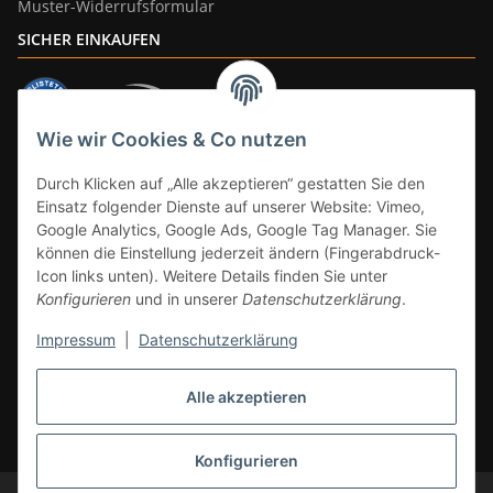
Muster-Widerrufsformular
SICHER EINKAUFEN
Wie wir Cookies & Co nutzen
ZAHLUNGSARTEN
Durch Klicken auf „Alle akzeptieren“ gestatten Sie den
Einsatz folgender Dienste auf unserer Website: Vimeo,
Google Analytics, Google Ads, Google Tag Manager. Sie
können die Einstellung jederzeit ändern (Fingerabdruck-
Icon links unten). Weitere Details finden Sie unter
Konfigurieren
und in unserer
Datenschutzerklärung
.
Impressum
|
Datenschutzerklärung
Vertrag widerrufen
Alle akzeptieren
* Alle Preise inkl. gesetzlicher Mwst., zzgl.
Versand
(Versandfrei ab 39€ in
DE, gilt nicht für Großgeräte per Spedition). Artikel mit 0% MwSt. (gem. §
12 Abs. 3 UStG) Versand nur innerhalb DE.
Konfigurieren