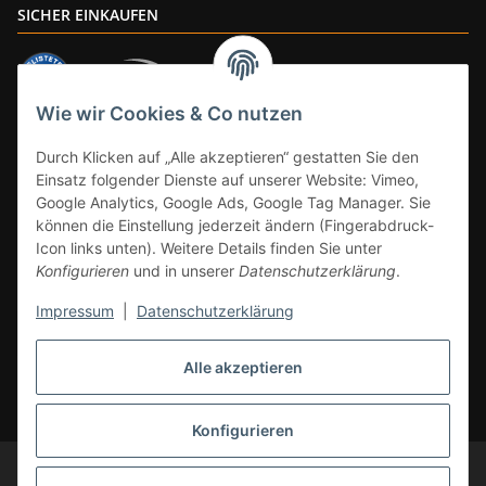
SICHER EINKAUFEN
Wie wir Cookies & Co nutzen
ZAHLUNGSARTEN
Durch Klicken auf „Alle akzeptieren“ gestatten Sie den
Einsatz folgender Dienste auf unserer Website: Vimeo,
Google Analytics, Google Ads, Google Tag Manager. Sie
können die Einstellung jederzeit ändern (Fingerabdruck-
Icon links unten). Weitere Details finden Sie unter
Konfigurieren
und in unserer
Datenschutzerklärung
.
Impressum
|
Datenschutzerklärung
Vertrag widerrufen
Alle akzeptieren
* Alle Preise inkl. gesetzlicher Mwst., zzgl.
Versand
(Versandfrei ab 39€ in
DE, gilt nicht für Großgeräte per Spedition). Artikel mit 0% MwSt. (gem. §
12 Abs. 3 UStG) Versand nur innerhalb DE.
Konfigurieren
© CS-Multimedia GmbH
Änderungen und Irrtümer vorbehalten.