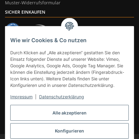
Muster-Widerrufsformular
SICHER EINKAUFEN
Wie wir Cookies & Co nutzen
ZAHLUNGSARTEN
Durch Klicken auf „Alle akzeptieren“ gestatten Sie den
Einsatz folgender Dienste auf unserer Website: Vimeo,
Google Analytics, Google Ads, Google Tag Manager. Sie
können die Einstellung jederzeit ändern (Fingerabdruck-
Icon links unten). Weitere Details finden Sie unter
Konfigurieren
und in unserer
Datenschutzerklärung
.
Impressum
|
Datenschutzerklärung
Vertrag widerrufen
Alle akzeptieren
* Alle Preise inkl. gesetzlicher Mwst., zzgl.
Versand
(Versandfrei ab 39€ in
DE, gilt nicht für Großgeräte per Spedition). Artikel mit 0% MwSt. (gem. §
12 Abs. 3 UStG) Versand nur innerhalb DE.
Konfigurieren