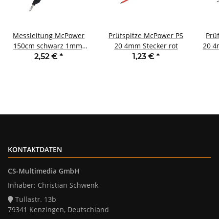
Messleitung McPower
Prüfspitze McPower PS
Prü
150cm schwarz 1mm²
20 4mm Stecker rot
20 4
PVC 2x 4mm
2,52 €
*
1,23 €
*
Bananenstecker
KONTAKTDATEN
CS-Multimedia GmbH
Inhaber: Christian Schwenk
Tullastr. 13b
79341 Kenzingen, Deutschland