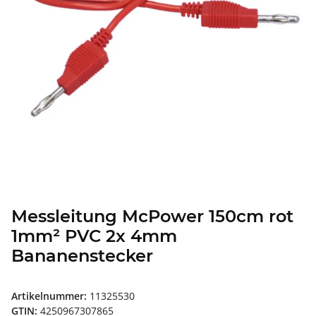
Messleitung McPower 150cm rot
1mm² PVC 2x 4mm
Bananenstecker
Artikelnummer:
11325530
GTIN:
4250967307865