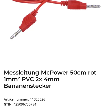
Messleitung McPower 50cm rot
1mm² PVC 2x 4mm
Bananenstecker
Artikelnummer:
11325526
GTIN:
4250967307841