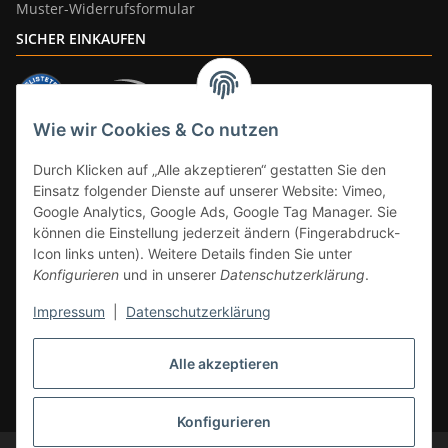
Muster-Widerrufsformular
SICHER EINKAUFEN
Wie wir Cookies & Co nutzen
ZAHLUNGSARTEN
Durch Klicken auf „Alle akzeptieren“ gestatten Sie den
Einsatz folgender Dienste auf unserer Website: Vimeo,
Google Analytics, Google Ads, Google Tag Manager. Sie
können die Einstellung jederzeit ändern (Fingerabdruck-
Icon links unten). Weitere Details finden Sie unter
Konfigurieren
und in unserer
Datenschutzerklärung
.
Impressum
|
Datenschutzerklärung
Vertrag widerrufen
Alle akzeptieren
* Alle Preise inkl. gesetzlicher Mwst., zzgl.
Versand
(Versandfrei ab 39€ in
DE, gilt nicht für Großgeräte per Spedition). Artikel mit 0% MwSt. (gem. §
12 Abs. 3 UStG) Versand nur innerhalb DE.
Konfigurieren