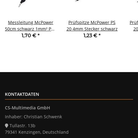
Messleitung McPower
Prüfspitze McPower PS
Prü
50cm schwarz 1mm² PVC
20 4mm Stecker schwarz
20
2x 4mm Bananenstecker
1,70 €
*
1,23 €
*
KONTAKTDATEN
CS-Multimedia GmbH
Inhaber: Christian Schwenk
Tullastr. 13b
79341 Kenzingen, Deutschland