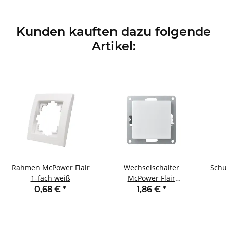
Kunden kauften dazu folgende
Artikel:
Rahmen McPower Flair
Wechselschalter
Schu
1-fach weiß
McPower Flair
250V~/10A UP weiß
0,68 €
*
1,86 €
*
Ei