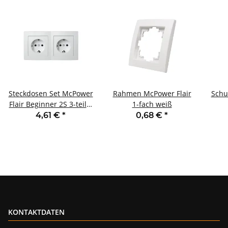
Steckdosen Set McPower
Rahmen McPower Flair
Schu
Flair Beginner 2S 3-teilig
1-fach weiß
weiß
4,61 €
*
0,68 €
*
Ei
KONTAKTDATEN