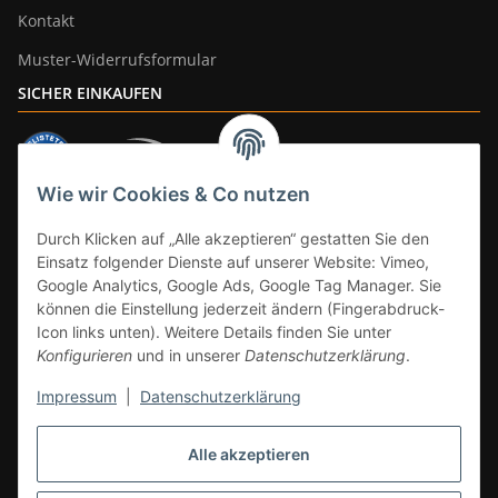
Kontakt
Muster-Widerrufsformular
SICHER EINKAUFEN
Wie wir Cookies & Co nutzen
ZAHLUNGSARTEN
Durch Klicken auf „Alle akzeptieren“ gestatten Sie den
Einsatz folgender Dienste auf unserer Website: Vimeo,
Google Analytics, Google Ads, Google Tag Manager. Sie
können die Einstellung jederzeit ändern (Fingerabdruck-
Icon links unten). Weitere Details finden Sie unter
Konfigurieren
und in unserer
Datenschutzerklärung
.
Impressum
|
Datenschutzerklärung
Vertrag widerrufen
Alle akzeptieren
* Alle Preise inkl. gesetzlicher Mwst., zzgl.
Versand
(Versandfrei ab 39€ in
DE, gilt nicht für Großgeräte per Spedition). Artikel mit 0% MwSt. (gem. §