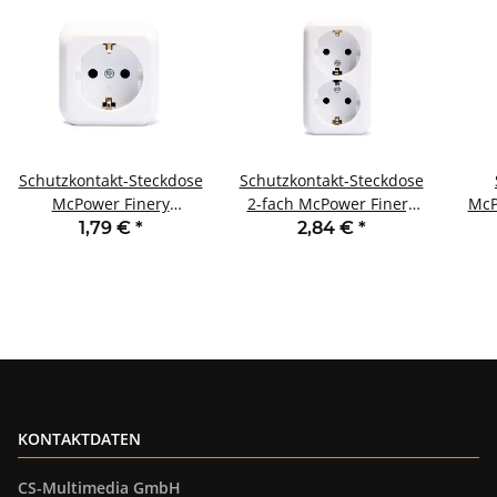
Schutzkontakt-Steckdose
Schutzkontakt-Steckdose
McPower Finery
2-fach McPower Finery
McP
250V/16A AP
250V/16A,AP,Einsteckschutz,weiß
2
1,79 €
*
2,84 €
*
Einsteckschutz weiß
KONTAKTDATEN
CS-Multimedia GmbH