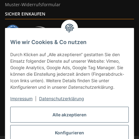
Muster-Widerrufsformular
SICHER EINKAUFEN
Wie wir Cookies & Co nutzen
ZAHLUNGSARTEN
Durch Klicken auf „Alle akzeptieren“ gestatten Sie den
Einsatz folgender Dienste auf unserer Website: Vimeo,
Google Analytics, Google Ads, Google Tag Manager. Sie
können die Einstellung jederzeit ändern (Fingerabdruck-
Icon links unten). Weitere Details finden Sie unter
Konfigurieren
und in unserer
Datenschutzerklärung
.
Impressum
|
Datenschutzerklärung
Vertrag widerrufen
Alle akzeptieren
* Alle Preise inkl. gesetzlicher Mwst., zzgl.
Versand
(Versandfrei ab 39€ in
DE, gilt nicht für Großgeräte per Spedition). Artikel mit 0% MwSt. (gem. §
12 Abs. 3 UStG) Versand nur innerhalb DE.
Konfigurieren