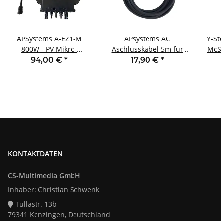
APSystems A-EZ1-M
APsystems AC
Y-St
800W - PV Mikro-
Aschlusskabel 5m für
McSh
Wechselrichter
Wechselrichter
94,00 €
*
17,90 €
*
KONTAKTDATEN
CS-Multimedia GmbH
Inhaber: Christian Schwenk
Tullastr. 13b
79341 Kenzingen, Deutschland