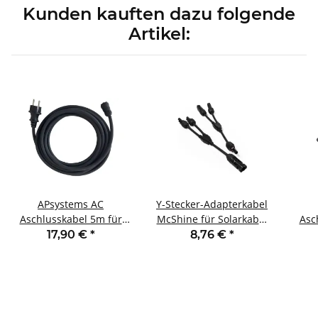
Kunden kauften dazu folgende
Artikel:
APsystems AC
Y-Stecker-Adapterkabel
Aschlusskabel 5m für
McShine für Solarkabel
Asc
Wechselrichter
IP67 2er-Set
17,90 €
*
8,76 €
*