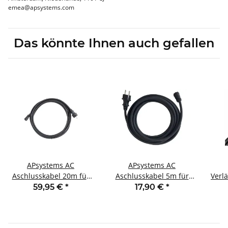
emea@apsystems.com
Das könnte Ihnen auch gefallen
APsystems AC
APsystems AC
Aschlusskabel 20m für
Aschlusskabel 5m für
Verl
Wechselrichter
Wechselrichter
59,95 €
*
17,90 €
*